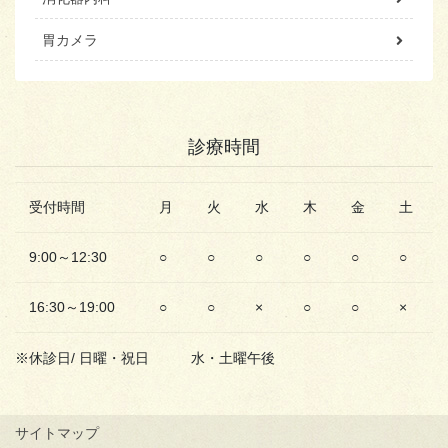
胃カメラ
診療時間
受付時間
月
火
水
木
金
土
9:00～12:30
○
○
○
○
○
○
16:30～19:00
○
○
×
○
○
×
※休診日/ 日曜・祝日 水・土曜午後
サイトマップ